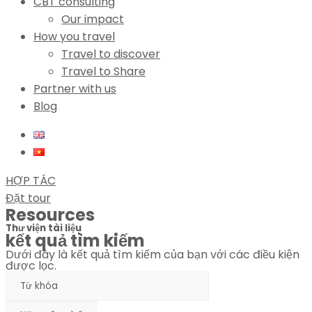
CBT consulting
Our impact
How you travel
Travel to discover
Travel to Share
Partner with us
Blog
HỢP TÁC
Đặt tour
Resources
Thư viện tài liệu
kết quả tìm kiếm
Dưới đây là kết quả tìm kiếm của bạn với các điều kiện
được lọc.