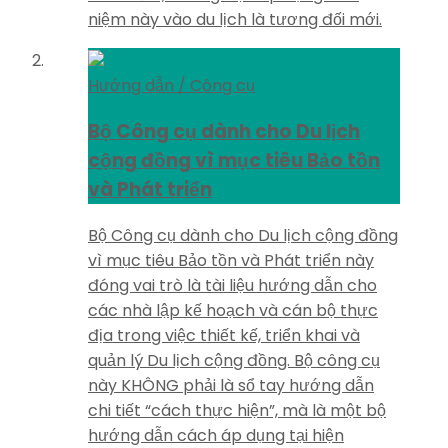
niệm này vào du lịch là tương đối mới.
Hướng dẫn / Công cụ
Bộ Công cụ dành cho Du lịch
cộng đồng vì mục tiêu Bảo tồn
và Phát triển
Bộ Công cụ dành cho Du lịch cộng đồng
vì mục tiêu Bảo tồn và Phát triển này
đóng vai trò là tài liệu hướng dẫn cho
các nhà lập kế hoạch và cán bộ thực
địa trong việc thiết kế, triển khai và
quản lý Du lịch cộng đồng. Bộ công cụ
này KHÔNG phải là sổ tay hướng dẫn
chi tiết “cách thực hiện”, mà là một bộ
hướng dẫn cách áp dụng tại hiện