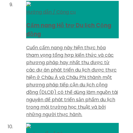
Hướng dẫn / Công cụ
Cẩm nang Hỗ trợ Du lịch Cộng
đồng
Cuốn cẩm nang này hiện thực hóa
tham vọng tổng hợp kiến thức và các
phương pháp hay nhất thu được từ
các dự án phát triển du lịch được thực
hiện ở Châu Á và Châu Phi thành một
phương pháp tiếp cận du lịch cộng
đồng (DLCĐ) có thể dùng làm nguồn tài
nguyên để phát triển sản phẩm du lịch
trong môi trường học thuật và bởi
những người thực hành.