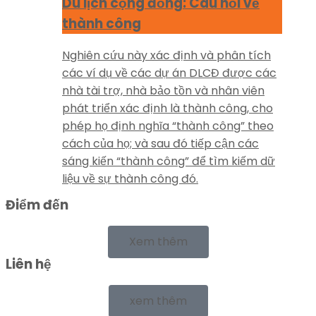
Du lịch cộng đồng: Câu hỏi về
thành công
Nghiên cứu này xác định và phân tích
các ví dụ về các dự án DLCĐ được các
nhà tài trợ, nhà bảo tồn và nhân viên
phát triển xác định là thành công, cho
phép họ định nghĩa “thành công” theo
cách của họ; và sau đó tiếp cận các
sáng kiến “thành công” để tìm kiếm dữ
liệu về sự thành công đó.
Điểm đến
Xem thêm
Liên hệ
xem thêm