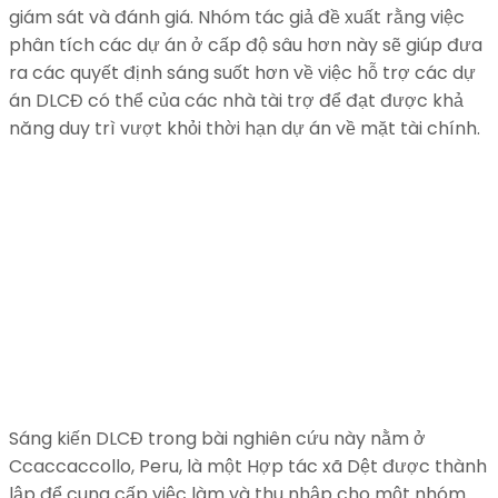
giám sát và đánh giá. Nhóm tác giả đề xuất rằng việc
phân tích các dự án ở cấp độ sâu hơn này sẽ giúp đưa
ra các quyết định sáng suốt hơn về việc hỗ trợ các dự
án DLCĐ có thể của các nhà tài trợ để đạt được khả
năng duy trì vượt khỏi thời hạn dự án về mặt tài chính.
Sáng kiến DLCĐ trong bài nghiên cứu này nằm ở
Ccaccaccollo, Peru, là một Hợp tác xã Dệt được thành
lập để cung cấp việc làm và thu nhập cho một nhóm