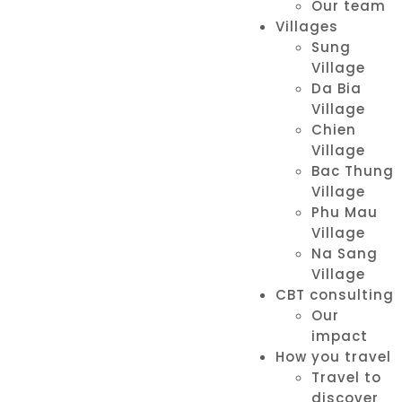
Our team
Villages
Sung
Village
Da Bia
Village
Chien
Village
Bac Thung
Village
Phu Mau
Village
Na Sang
Village
CBT consulting
Our
impact
How you travel
Travel to
discover