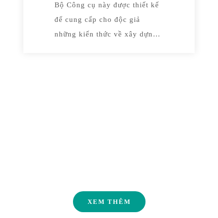
Bộ Công cụ này được thiết kế
để cung cấp cho độc giả
những kiến thức về xây dựng
và thực hiện một chương trình
giám sát cho một dự án du lịch
cộng đồng. Bộ Công cụ này
đưa ra hướng dẫn từng
bước, được hỗ trợ bằng nhiều
ví dụ thực tế, giúp độc giả có
thể bắt đầu một dự án giám
sát.
Điểm đến
XEM THÊM