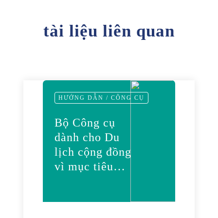
tài liệu liên quan
HƯỚNG DẪN / CÔNG CỤ
Bộ Công cụ
dành cho Du
lịch cộng đồng
vì mục tiêu
Bảo tồn và
Phát triển