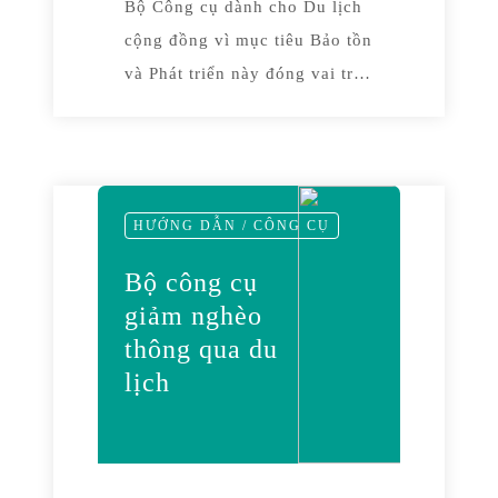
Bộ Công cụ dành cho Du lịch
cộng đồng vì mục tiêu Bảo tồn
và Phát triển này đóng vai trò
là tài liệu hướng dẫn cho các
nhà lập kế hoạch và cán bộ
thực địa trong việc thiết kế,
triển khai và quản lý Du lịch
HƯỚNG DẪN / CÔNG CỤ
cộng đồng. Bộ công cụ này
KHÔNG phải là sổ tay hướng
Bộ công cụ
dẫn chi tiết “cách thực hiện”,
giảm nghèo
mà là một bộ hướng dẫn cách
thông qua du
áp dụng tại hiện trường.
lịch