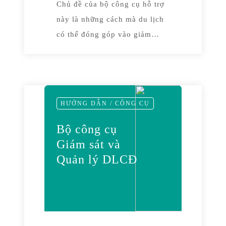
Chủ đề của bộ công cụ hỗ trợ
này là những cách mà du lịch
có thể đóng góp vào giảm
nghèo. Bộ công cụ này phác
thảo nền tảng cho các phương
pháp tiếp cận giảm nghèo và
ILO tham gia thế nào trong bối
HƯỚNG DẪN / CÔNG CỤ
cảnh việc làm ổn định và các
Mục tiêu Phát triển Thiên niên
Bộ công cụ
kỷ của Liên Hiệp Quốc.
Giám sát và
Quản lý DLCĐ