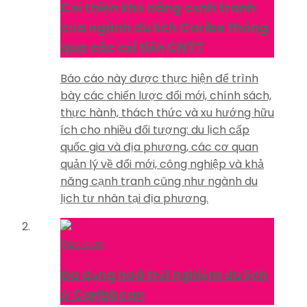
Cải thiện khả năng cạnh tranh
của ngành du lịch Caribe thông
qua các cải tiến CNTT
Báo cáo này được thực hiện để trình
bày các chiến lược đổi mới, chính sách,
thực hành, thách thức và xu hướng hữu
ích cho nhiều đối tượng: du lịch cấp
quốc gia và địa phương, các cơ quan
quản lý về đổi mới, công nghiệp và khả
năng cạnh tranh cũng như ngành du
lịch tư nhân tại địa phương.
Báo cáo
Đa dạng hoá trải nghiệm du lịch
ở Caribbean