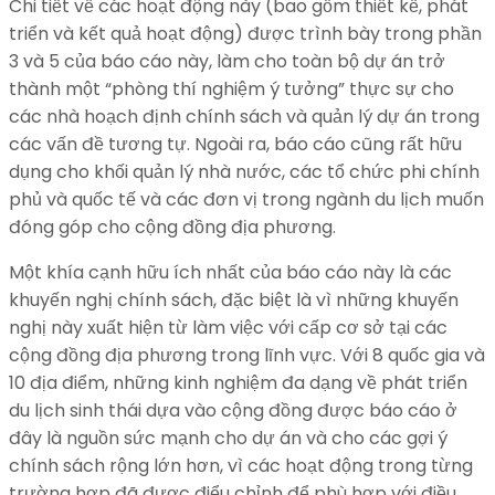
Chi tiết về các hoạt động này (bao gồm thiết kế, phát
triển và kết quả hoạt động) được trình bày trong phần
3 và 5 của báo cáo này, làm cho toàn bộ dự án trở
thành một “phòng thí nghiệm ý tưởng” thực sự cho
các nhà hoạch định chính sách và quản lý dự án trong
các vấn đề tương tự. Ngoài ra, báo cáo cũng rất hữu
dụng cho khối quản lý nhà nước, các tổ chức phi chính
phủ và quốc tế và các đơn vị trong ngành du lịch muốn
đóng góp cho cộng đồng địa phương.
Một khía cạnh hữu ích nhất của báo cáo này là các
khuyến nghị chính sách, đặc biệt là vì những khuyến
nghị này xuất hiện từ làm việc với cấp cơ sở tại các
cộng đồng địa phương trong lĩnh vực. Với 8 quốc gia và
10 địa điểm, những kinh nghiệm đa dạng về phát triển
du lịch sinh thái dựa vào cộng đồng được báo cáo ở
đây là nguồn sức mạnh cho dự án và cho các gợi ý
chính sách rộng lớn hơn, vì các hoạt động trong từng
trường hợp đã được điểu chỉnh để phù hợp với điều