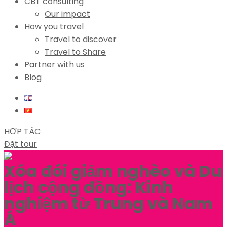
CBT consulting
Our impact
How you travel
Travel to discover
Travel to Share
Partner with us
Blog
HỢP TÁC
Đặt tour
Xóa đói giảm nghèo và Du
lịch cộng đồng: Kinh
nghiệm từ Trung và Nam
Á