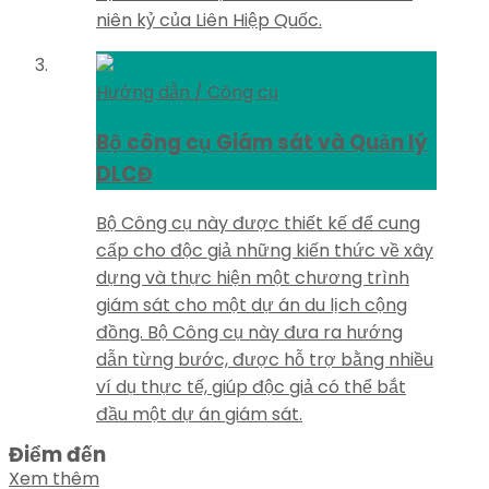
niên kỷ của Liên Hiệp Quốc.
Hướng dẫn / Công cụ
Bộ công cụ Giám sát và Quản lý
DLCĐ
Bộ Công cụ này được thiết kế để cung
cấp cho độc giả những kiến thức về xây
dựng và thực hiện một chương trình
giám sát cho một dự án du lịch cộng
đồng. Bộ Công cụ này đưa ra hướng
dẫn từng bước, được hỗ trợ bằng nhiều
ví dụ thực tế, giúp độc giả có thể bắt
đầu một dự án giám sát.
Điểm đến
Xem thêm