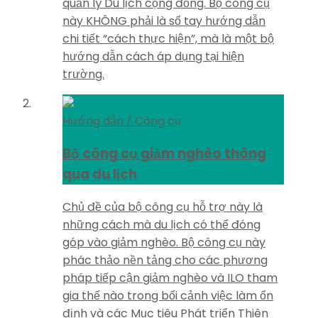
quản lý Du lịch cộng đồng. Bộ công cụ
này KHÔNG phải là sổ tay hướng dẫn
chi tiết “cách thực hiện”, mà là một bộ
hướng dẫn cách áp dụng tại hiện
trường.
Hướng dẫn / Công cụ
Bộ công cụ giảm nghèo thông
qua du lịch
Chủ đề của bộ công cụ hỗ trợ này là
những cách mà du lịch có thể đóng
góp vào giảm nghèo. Bộ công cụ này
phác thảo nền tảng cho các phương
pháp tiếp cận giảm nghèo và ILO tham
gia thế nào trong bối cảnh việc làm ổn
định và các Mục tiêu Phát triển Thiên