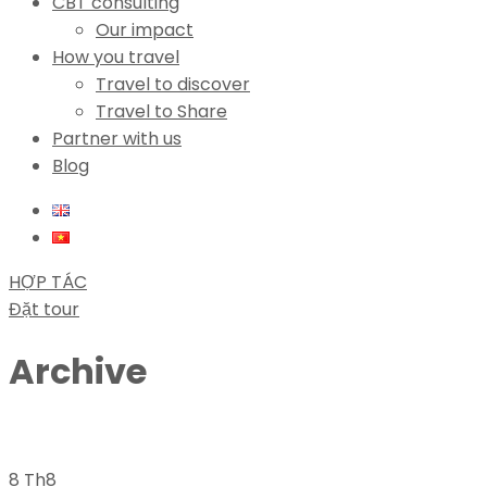
CBT consulting
Our impact
How you travel
Travel to discover
Travel to Share
Partner with us
Blog
HỢP TÁC
Đặt tour
Archive
8 Th8