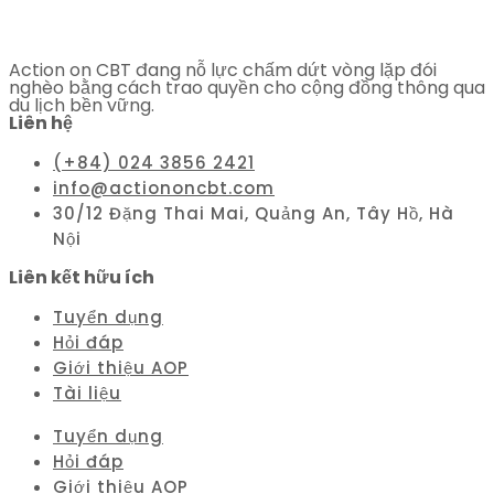
Action on CBT đang nỗ lực chấm dứt vòng lặp đói
nghèo bằng cách trao quyền cho cộng đồng thông qua
du lịch bền vững.
Liên hệ
(+84) 024 3856 2421
info@actiononcbt.com
30/12 Đặng Thai Mai, Quảng An, Tây Hồ, Hà
Nội
Liên kết hữu ích
Tuyển dụng
Hỏi đáp
Giới thiệu AOP
Tài liệu
Tuyển dụng
Hỏi đáp
Giới thiệu AOP