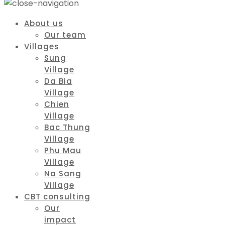
About us
Our team
Villages
Sung
Village
Da Bia
Village
Chien
Village
Bac Thung
Village
Phu Mau
Village
Na Sang
Village
CBT consulting
Our
impact