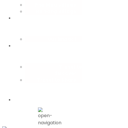
Phu Mau Village
Na Sang Village
CBT
consulting
Our impact
How you
travel
Travel to
discover
Travel to Share
Partner with
us
Blog