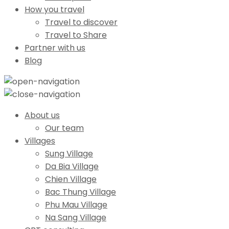
How you travel
Travel to discover
Travel to Share
Partner with us
Blog
About us
Our team
Villages
Sung Village
Da Bia Village
Chien Village
Bac Thung Village
Phu Mau Village
Na Sang Village