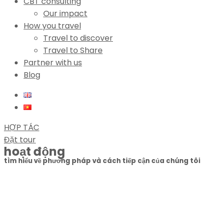
CBT consulting
Our impact
How you travel
Travel to discover
Travel to Share
Partner with us
Blog
HỢP TÁC
Đặt tour
hoạt động
tìm hiểu về phương pháp và cách tiếp cận của chúng tôi