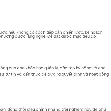
ược nếu không có cách tiếp cận chiến lược, kế hoạch
ịa phương được lắng nghe. Để đạt được mục tiêu đó,
thông qua các khóa học quản lý, đào tạo kỹ năng và các
sự tự tin và kiến thức để đưa ra quyết định và hoạt động
 bản, đồng thời điều chỉnh những trải nghiệm này để phù