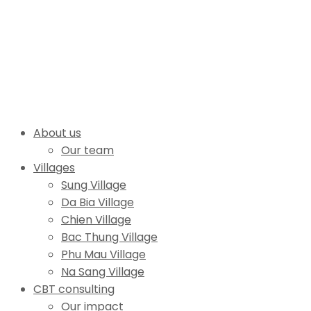
About us
Our team
Villages
Sung Village
Da Bia Village
Chien Village
Bac Thung Village
Phu Mau Village
Na Sang Village
CBT consulting
Our impact